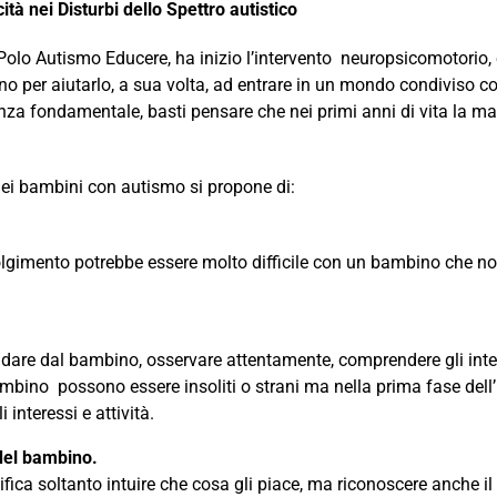
ità nei Disturbi dello Spettro autistico
olo Autismo Educere, ha inizio l’intervento neuropsicomotorio, e 
 per aiutarlo, a sua volta, ad entrare in un mondo condiviso con 
anza fondamentale, basti pensare che nei primi anni di vita la m
nei bambini con autismo si propone di:
olgimento potrebbe essere molto difficile con un bambino che no
uidare dal bambino, osservare attentamente, comprendere gli inte
bambino possono essere insoliti o strani ma nella prima fase del
interessi e attività.
 del bambino.
a soltanto intuire che cosa gli piace, ma riconoscere anche il suo 